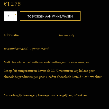
€14,75
+
TOEVOEGEN AAN WINKELWAGEN
-
Informatie
Reviews
(0)
Beschikbaarheid:
Op voorraad
Melkchocolade met witte amandelvulling en Iraanse zuurbes.
Let op: bij temperaturen boven de 22 ̊C versturen wij helaas geen
chocolade producten per post! Heeft u chocolade besteld? Dan wachten
wij met versturen totdat de temperatuur weer is gedaald.
Aan verlanglijst toevoegen
/
Toevoegen om te vergelijken
/
Afdrukken