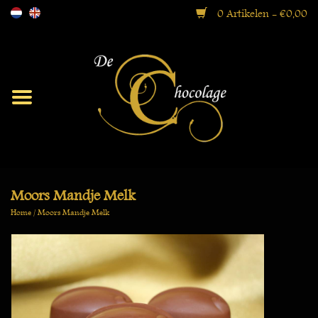
0 Artikelen - €0,00
Moorse Collectie
Bonbons
Ballotins
Moors Mandje Melk
Home
/
Moors Mandje Melk
Geschenkdozen
Specialiteiten