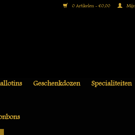
0 Artikelen - €0,00
Mijn
allotins
Geschenkdozen
Specialiteiten
onbons