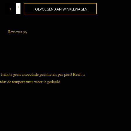
+
TOEVOEGEN AAN WINKELWAGEN
-
Reviews
(0)
j helaas geen chocolade producten per post! Heeft u
tdat de temperatuur weer is gedaald.