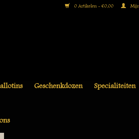
0 Artikelen - €0,00
Mijn
allotins
Geschenkdozen
Specialiteiten
ons