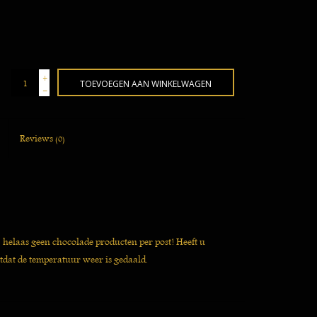
+
TOEVOEGEN AAN WINKELWAGEN
-
Reviews
(0)
j helaas geen chocolade producten per post! Heeft u
tdat de temperatuur weer is gedaald.