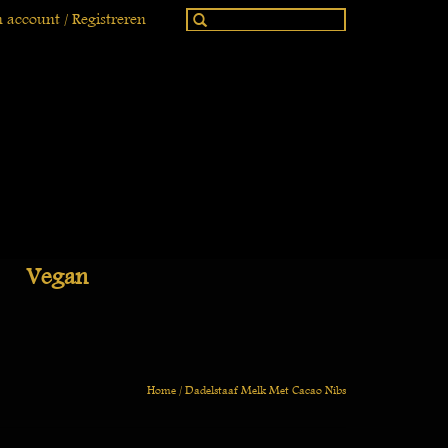
 account / Registreren
Vegan
Home
/
Dadelstaaf Melk Met Cacao Nibs